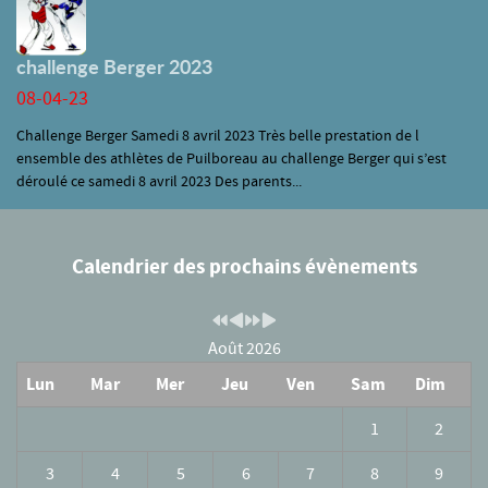
challenge Berger 2023
08-04-23
Challenge Berger Samedi 8 avril 2023 Très belle prestation de l
ensemble des athlètes de Puilboreau au challenge Berger qui s’est
déroulé ce samedi 8 avril 2023 Des parents...
Calendrier des prochains évènements
Août 2026
Lun
Mar
Mer
Jeu
Ven
Sam
Dim
1
2
3
4
5
6
7
8
9