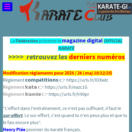
Année
Mois
Année
Mois
précédente
précédent
suivante
suivant
magazine digital
La
Fédération
présente le
OFFICIAL
KARATÉ
>>>> retrouvez les
derniers numéros
Modification règlements pour 2025 / 26 (
maj 19/12/25
)
Règlement
𝗰𝗼𝗺𝗽é𝘁𝗶𝘁𝗶𝗼𝗻𝘀
👉️
https://urls.fr/lOXwlz
Règlement 𝗸𝗮𝘁𝗮 👉️
https://urls.fr/eazc1G
Règlement
𝗸𝘂mité
👉️
https://urls.fr/Ir90pr
“L'effort dans l'entraînement, ce n’est pas suffisant, il faut le
sur-effort
. Le sur-effort, c'est quand tu n'en peux plus et que tu
le fais encore plus”.
Henry Plée
pionnier du karaté français.