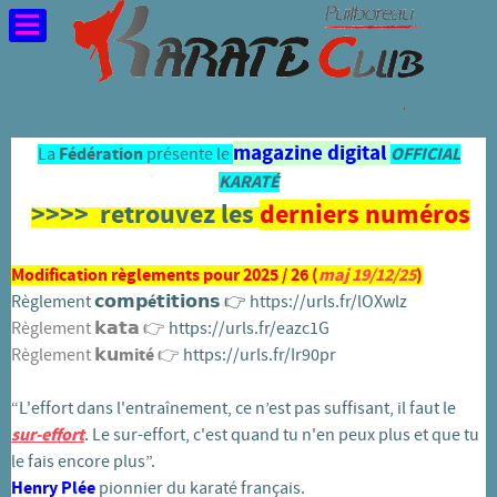
magazine digital
La
Fédération
présente le
OFFICIAL
KARATÉ
>>>> retrouvez les
derniers numéros
Modification règlements pour 2025 / 26 (
maj 19/12/25
)
Règlement
𝗰𝗼𝗺𝗽é𝘁𝗶𝘁𝗶𝗼𝗻𝘀
👉️
https://urls.fr/lOXwlz
Règlement 𝗸𝗮𝘁𝗮 👉️
https://urls.fr/eazc1G
Règlement
𝗸𝘂mité
👉️
https://urls.fr/Ir90pr
“L'effort dans l'entraînement, ce n’est pas suffisant, il faut le
sur-effort
. Le sur-effort, c'est quand tu n'en peux plus et que tu
le fais encore plus”.
Henry Plée
pionnier du karaté français.