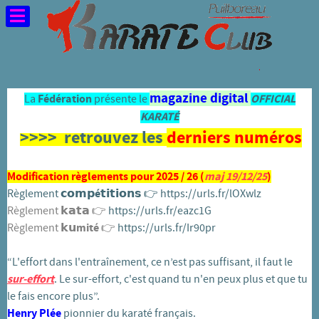
magazine digital
La
Fédération
présente le
OFFICIAL
KARATÉ
>>>> retrouvez les
derniers numéros
Modification règlements pour 2025 / 26 (
maj 19/12/25
)
Règlement
𝗰𝗼𝗺𝗽é𝘁𝗶𝘁𝗶𝗼𝗻𝘀
👉️
https://urls.fr/lOXwlz
Règlement 𝗸𝗮𝘁𝗮 👉️
https://urls.fr/eazc1G
Règlement
𝗸𝘂mité
👉️
https://urls.fr/Ir90pr
“L'effort dans l'entraînement, ce n’est pas suffisant, il faut le
sur-effort
. Le sur-effort, c'est quand tu n'en peux plus et que tu
le fais encore plus”.
Henry Plée
pionnier du karaté français.