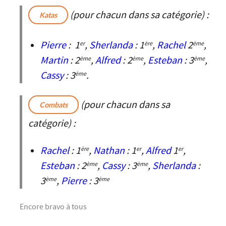
(pour chacun dans sa catégorie) :
Katas
Pierre
: 1
,
Sherlanda
: 1
,
Rachel
2
,
er
ère
ème
Martin
: 2
,
Alfred
: 2
,
Esteban
: 3
,
ème
ème
ème
Cassy
: 3
.
ème
(pour chacun dans sa
Combats
catégorie) :
Rachel
: 1
,
Nathan
: 1
,
Alfred
1
,
ère
er
er
Esteban
: 2
,
Cassy
: 3
,
Sherlanda
:
ème
ème
3
,
Pierre
: 3
ème
ème
Encore bravo à tous