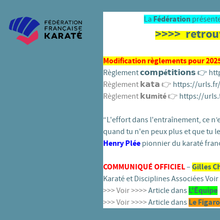
La
Fédération
présente
>>>> retrou
Modification règlements pour 2025 
Règlement
𝗰𝗼𝗺𝗽é𝘁𝗶𝘁𝗶𝗼𝗻𝘀
👉️
htt
Règlement 𝗸𝗮𝘁𝗮 👉️
https://urls.f
Règlement
𝗸𝘂mité
👉️
https://urls.
“L'effort dans l'entraînement, ce n’es
quand tu n'en peux plus et que tu le
Henry Plée
pionnier du karaté franç
COMMUNIQUÉ OFFICIEL
–
Gilles C
Karaté et Disciplines Associées Voir 
>>> Voir >>>>
Article dans
L'
É
quipe
>>> Voir >>>>
Article dans
Le Figaro