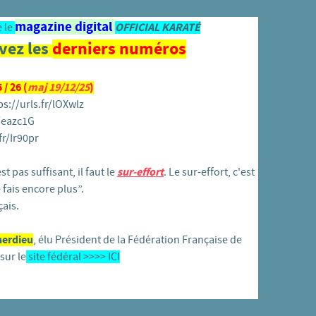
magazine digital
 le
OFFICIAL KARATÉ
vez les
derniers numéros
/ 26 (
maj 19/12/25
)
ps://urls.fr/lOXwlz
r/eazc1G
fr/Ir90pr
t pas suffisant, il faut le
sur-effort
. Le sur-effort, c'est
 fais encore plus”.
ais.
herdieu
, élu Président de la Fédération Française de
sur le
site fédéral >>>>
ICI